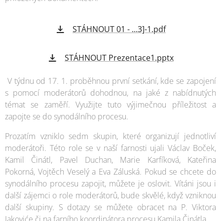
STÁHNOUT 01 - ...3]-1.pdf
STÁHNOUT Prezentace1.pptx
V týdnu od 17. 1. proběhnou první setkání, kde se zapojení
s pomocí moderátorů dohodnou, na jaké z nabídnutých
témat se zaměří. Využijte tuto výjimečnou příležitost a
zapojte se do synodálního procesu.
Prozatím vzniklo sedm skupin, které organizují jednotliví
moderátoři. Této role se v naší farnosti ujali Václav Boček,
Kamil Činátl, Pavel Duchan, Marie Karfíková, Kateřina
Pokorná, Vojtěch Veselý a Eva Záluská. Pokud se chcete do
synodálního procesu zapojit, můžete je oslovit. Vítáni jsou i
další zájemci o role moderátorů, bude skvělé, když vzniknou
další skupiny. S dotazy se můžete obracet na P. Viktora
Jakoviće či na farního koordinátora procesu Kamila Činátla.