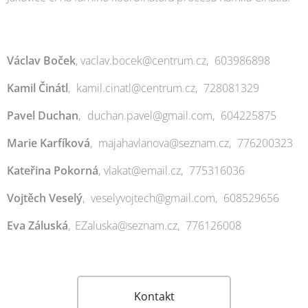
Václav Boček
,
j
vaclav.bocek@centrum.cz,
1
603986898
Kamil Činátl
,
e
kamil.cinatl@centrum.cz,
1
728081329
Pavel Duchan
,
b
duchan.pavel@gmail.com,
1
604225875
Marie Karfíková
,
o
majahavlanova@seznam.cz,
1
776200323
Kateřina Pokorná
,
t
vlakat@email.cz,
1
775316036
Vojtěch Veselý
,
e
veselyvojtech@gmail.com,
1
608529656
Eva Záluská
,
v
EZaluska@seznam.cz,
1
776126008
Kontakt