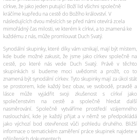
církve, že jako jeden putující Boží lid všichni společně
kráčíme kupředu na cestě do Božího království. V
následujících dvou měsících se před námi otevírá zcela
mimořádný čas milosti, ve kterém k církvi, a to znamená ke
každému z nás, může promlouvat Duch Svatý.
Synodální skupinky, které díky vám vznikají, mají být místem,
kde bude možné zakusit, že jsme jako církev společně na
cestě, po které nás vede Duch Svatý. Právě v těchto
skupinkách si budeme moci uvědomit a prožít, co to
znamená být synodální církev. Tyto skupinky mají za úkol stát
se prostorem, kde každý bez obav, ve svobodě, pravdě a
lásce může vyjádřit svoji zkušenost s církví jako
společenstvím na cestě a společně hledat další
nasměrování. Společně vytváříme prostředí vzájemného
naslouchání, kde je každý přijat a v němž se předpokládá
jako výchozí bod otevřenost vůči pohledu druhého. Bližší
informace o tematickém zaměření práce skupinek najdete v
přiložených dokumentech.