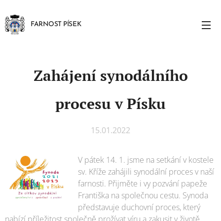
FARNOST PÍSEK
Zahájení synodálního
procesu v Písku
15.01.2022
V pátek 14. 1. jsme na setkání v kostele
sv. Kříže zahájili synodální proces v naší
farnosti. Přijměte i vy pozvání papeže
Františka na společnou cestu. Synoda
představuje duchovní proces, který
nabízí příležitost společně prožívat víru a zakusit v životě