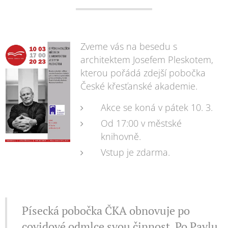
Zveme vás na besedu s
architektem Josefem Pleskotem,
kterou pořádá zdejší pobočka
České křesťanské akademie.
Akce se koná v pátek 10. 3.
Od 17:00 v městské
knihovně.
Vstup je zdarma.
Písecká pobočka ČKA obnovuje po
covidové odmlce svou činnost.
Po Pavlu