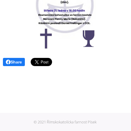
Share
© 2021 Římskokatolícka farnost Písek