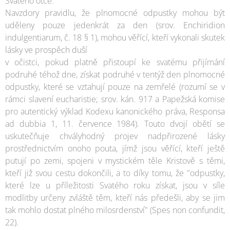
Svatého otce.
Navzdory pravidlu, že plnomocné odpustky mohou být
uděleny pouze jedenkrát za den (srov. Enchiridion
indulgentiarum, č. 18 § 1), mohou věřící, kteří vykonali skutek
lásky ve prospěch duší
v očistci, pokud platně přistoupí ke svatému přijímání
podruhé téhož dne, získat podruhé v tentýž den plnomocné
odpustky, které se vztahují pouze na zemřelé (rozumí se v
rámci slavení eucharistie; srov. kán. 917 a Papežská komise
pro autentický výklad Kodexu kanonického práva, Responsa
ad dubbia 1, 11. července 1984). Touto dvojí obětí se
uskutečňuje chvályhodný projev nadpřirozené lásky
prostřednictvím onoho pouta, jímž jsou věřící, kteří ještě
putují po zemi, spojeni v mystickém těle Kristově s těmi,
kteří již svou cestu dokončili, a to díky tomu, že "odpustky,
které lze u příležitosti Svatého roku získat, jsou v síle
modlitby určeny zvláště těm, kteří nás předešli, aby se jim
tak mohlo dostat plného milosrdenství" (Spes non confundit,
22).