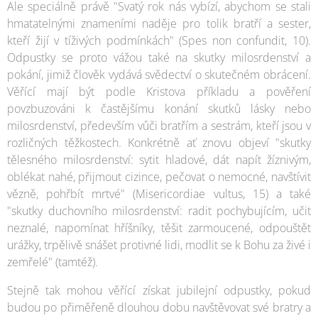
Ale speciálně právě "Svatý rok nás vybízí, abychom se stali
hmatatelnými znameními naděje pro tolik bratří a sester,
kteří žijí v tíživých podmínkách" (Spes non confundit, 10).
Odpustky se proto vážou také na skutky milosrdenství a
pokání, jimiž člověk vydává svědectví o skutečném obrácení.
Věřící mají být podle Kristova příkladu a pověření
povzbuzováni k častějšímu konání skutků lásky nebo
milosrdenství, především vůči bratřím a sestrám, kteří jsou v
rozličných těžkostech. Konkrétně ať znovu objeví "skutky
tělesného milosrdenství: sytit hladové, dát napít žíznivým,
oblékat nahé, přijmout cizince, pečovat o nemocné, navštívit
vězně, pohřbít mrtvé" (Misericordiae vultus, 15) a také
"skutky duchovního milosrdenství: radit pochybujícím, učit
neznalé, napomínat hříšníky, těšit zarmoucené, odpouštět
urážky, trpělivě snášet protivné lidi, modlit se k Bohu za živé i
zemřelé" (tamtéž).
Stejně tak mohou věřící získat jubilejní odpustky, pokud
budou po přiměřeně dlouhou dobu navštěvovat své bratry a