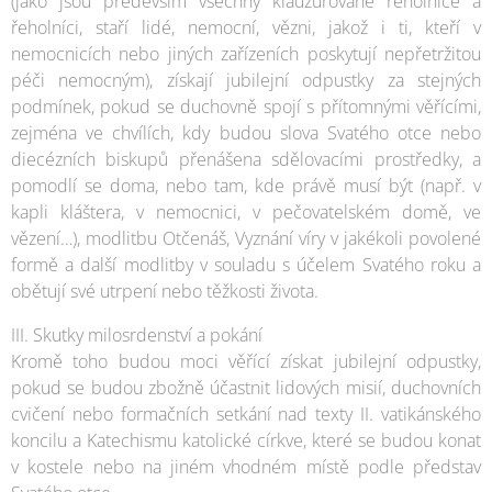
(jako jsou především všechny klauzurované řeholnice a
řeholníci, staří lidé, nemocní, vězni, jakož i ti, kteří v
nemocnicích nebo jiných zařízeních poskytují nepřetržitou
péči nemocným), získají jubilejní odpustky za stejných
podmínek, pokud se duchovně spojí s přítomnými věřícími,
zejména ve chvílích, kdy budou slova Svatého otce nebo
diecézních biskupů přenášena sdělovacími prostředky, a
pomodlí se doma, nebo tam, kde právě musí být (např. v
kapli kláštera, v nemocnici, v pečovatelském domě, ve
vězení…), modlitbu Otčenáš, Vyznání víry v jakékoli povolené
formě a další modlitby v souladu s účelem Svatého roku a
obětují své utrpení nebo těžkosti života.
III. Skutky milosrdenství a pokání
Kromě toho budou moci věřící získat jubilejní odpustky,
pokud se budou zbožně účastnit lidových misií, duchovních
cvičení nebo formačních setkání nad texty II. vatikánského
koncilu a Katechismu katolické církve, které se budou konat
v kostele nebo na jiném vhodném místě podle představ