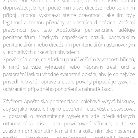
z pověření Svatého otce stanovuje, že kněží, kteří budou
doprovázet jubilejní poutě mimo své diecéze nebo se k nim
připojí, mohou vykonávat stejné pravomoci, jaké jim byly
legitimní autoritou přiznány ve vlastních diecézích. Zvláštní
pravomoci pak tato Apoštolská penitenciárie uděluje
penitenciářům římských papežských bazilik, kanovníkům
penitenciářům nebo diecézním penitenciářům ustanoveným
v jednotlivých církevních obvodech.
Zpovědníci poté, co s láskou poučí věřící o závažnosti hříchů,
k nimž se váže vyhrazení nebo nápravný trest, určí s
pastorační láskou vhodné svátostné pokání, aby je co nejvíce
přivedli k trvalé nápravě a podle povahy případů je vyzvali k
odstranění případného pohoršení a náhradě škod.
Závěrem Apoštolská penitenciárie naléhavě vyzývá biskupy,
aby se jako nositelé trojího pověření – učit, vést a posvěcovat
– postarali o srozumitelné vysvětlení zde předkládaných
ustanovení a zásad pro posvěcování věřících, a to se
zvláštním přihlédnutím k místním a kulturním okolnostem a