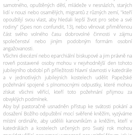
samotného, opuštěných dětí, mládeže v nesnázích, starých
lidí v nouzi nebo osamělých, migrantů z různých zemí, "kteří
opouštějí svou vlast, aby hledali lepší život pro sebe a své
rodiny" (Spes non confundit, 13), nebo věnovat přiměřenou
část svého volného času dobrovolné činnosti v zájmu
společenství nebo jiným podobným formám osobní
angažovanosti.
Všichni diecézní nebo eparchiální biskupové a jim právně na
roveň postavené osoby mohou v nejvhodnější den tohoto
jubilejního období při příležitosti hlavní slavnosti v katedrále
a v jednotlivých jubilejních kostelech udělit Papežské
požehnání spojené s plnomocnými odpustky, které mohou
získat všichni věřící, kteří toto požehnání přijmou za
obvyklých podmínek.
Aby byl pastoračně usnadněn přístup ke svátosti pokání a
dosažení Božího odpuštění mocí svěřené kněžím, vyzýváme
místní ordináře, aby udělili kanovníkům a kněžím, kteří v
katedrálách a kostelech určených pro Svatý rok mohou