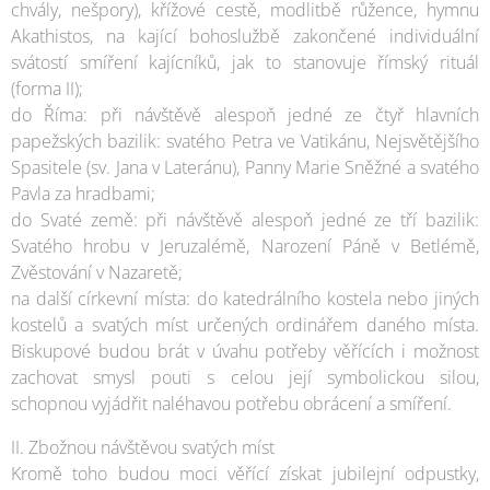
chvály, nešpory), křížové cestě, modlitbě růžence, hymnu
Akathistos, na kající bohoslužbě zakončené individuální
svátostí smíření kajícníků, jak to stanovuje římský rituál
(forma II);
do Říma: při návštěvě alespoň jedné ze čtyř hlavních
papežských bazilik: svatého Petra ve Vatikánu, Nejsvětějšího
Spasitele (sv. Jana v Lateránu), Panny Marie Sněžné a svatého
Pavla za hradbami;
do Svaté země: při návštěvě alespoň jedné ze tří bazilik:
Svatého hrobu v Jeruzalémě, Narození Páně v Betlémě,
Zvěstování v Nazaretě;
na další církevní místa: do katedrálního kostela nebo jiných
kostelů a svatých míst určených ordinářem daného místa.
Biskupové budou brát v úvahu potřeby věřících i možnost
zachovat smysl pouti s celou její symbolickou silou,
schopnou vyjádřit naléhavou potřebu obrácení a smíření.
II. Zbožnou návštěvou svatých míst
Kromě toho budou moci věřící získat jubilejní odpustky,