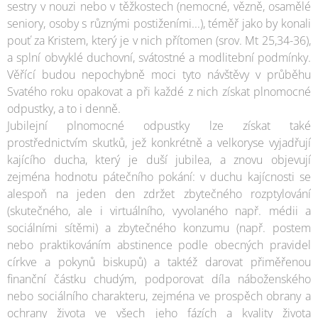
sestry v nouzi nebo v těžkostech (nemocné, vězně, osamělé
seniory, osoby s různými postiženími...), téměř jako by konali
pouť za Kristem, který je v nich přítomen (srov. Mt 25,34-36),
a splní obvyklé duchovní, svátostné a modlitební podmínky.
Věřící budou nepochybně moci tyto návštěvy v průběhu
Svatého roku opakovat a při každé z nich získat plnomocné
odpustky, a to i denně.
Jubilejní plnomocné odpustky lze získat také
prostřednictvím skutků, jež konkrétně a velkoryse vyjadřují
kajícího ducha, který je duší jubilea, a znovu objevují
zejména hodnotu pátečního pokání: v duchu kajícnosti se
alespoň na jeden den zdržet zbytečného rozptylování
(skutečného, ale i virtuálního, vyvolaného např. médii a
sociálními sítěmi) a zbytečného konzumu (např. postem
nebo praktikováním abstinence podle obecných pravidel
církve a pokynů biskupů) a taktéž darovat přiměřenou
finanční částku chudým, podporovat díla náboženského
nebo sociálního charakteru, zejména ve prospěch obrany a
ochrany života ve všech jeho fázích a kvality života