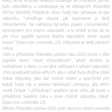
který skrze Kristovu nevěstu dosahuje ke hříšníkovi, jemuž
bylo odpuštěno, a osvobozuje jej ze zbývajících důsledků
hříchu" (tamtéž). Podobně i dnes Svatý otec vyhlašuje, že dar
odpustku "umožňuje objevit, jak bezmezné je Boží
milosrdenství. Ne náhodou byl kdysi pojem ,milosrdenství'
synonymem pro pojem ,odpustek', a to právě proto, že se
jím chce vyjádřit úplnost Božího odpuštění, které nezná
hranic" (Spes non confundit, 23). Odpustek je tedy jubilejní
milost.
Také u příležitosti Řádného jubilea roku 2025 proto z vůle
papeže tento "soud milosrdenství", jehož úkolem je
rozhodovat o všem, co se týká udělování a užívání odpustků,
chce povzbudit srdce věřících, aby v sobě živila zbožné přání
získat odpustky, jako dar milosti vlastní a specifické pro
každý Svatý rok, a stanoví následující předpisy, aby věřící
mohli čerpat "z příslušných opatření stran toho, jak bude u
příležitosti Svatého roku v praxi možné odpustky získat"
(Spes non confundit, 23).
Během Řádného jubilea 2025 platí všechna ostatní pravidla