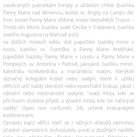
zasvěcených patronkám Evropy a učitelům církve (bazilika
Panny Marie nad Minervou, kostel sv. Brigity na Campo de'
Fiori, kostel Panny Marie Vítězné, kostel Nejsvětější Trojice –
Trinità dei Monti, bazilika svaté Cecílie v Trastevere, bazilika
svatého Augustina na Martově poli);
na dalších místech světa: dvě papežské baziliky minor v
Assisi, baziliku sv. Františka a Panny Marie Andělské,
papežské baziliky Panny Marie v Loretu a Panny Marie v
Pompejích, sv. Antonína v Padově, jakoukoli baziliku minor,
katedrálu, konkatedrálu a mariánskou svatyni, kterýkoli
význačný kolegiátní kostel nebo svatyni, které k užitku
věřících určí každý diecézní nebo eparchiální biskup, jakož i
národní nebo mezinárodní svatyně, "svatá místa, kde se
příchozím dostane přijetí, a výsadní místa, kde lze načerpat
naději" (Spes non confundit, 24), určené biskupskými
konferencemi.
Opravdu kající věřící, kteří se z vážných důvodů nemohou
účastnit slavnostních bohoslužeb, poutí a zbožných návštěv