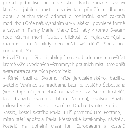
pokud jednotlivě nebo ve skupinkách zbožně navštíví
kterékoli jubilejní místo a stráví tam přiměřeně dlouhou
dobu v eucharistické adoraci a rozjímání, které zakončí
modlitbou Otče náš, Vyznáním víry v jakékoli povolené formě
a vzýváním Panny Marie, Matky Boží, aby v tomto Svatém
roce všichni mohli "zakusit blízkost té nejláskyplnější z
maminek, která nikdy neopouští své děti" (Spes non
confundit, 24).
Při zvláštní příležitosti Jubilejního roku bude možné navštívit
kromě výše uvedených významných poutních míst i tato další
svatá místa za stejných podmínek:
v Římě: baziliku Svatého Kříže Jeruzalémského, baziliku
svatého Vavřince za hradbami, baziliku svatého Šebestiána
(vřele doporučujeme zbožnou návštěvu tzv. "sedmi kostelů",
tak drahých svatému Filipu Nerimu), svatyni Božího
milosrdenství – kostel Svatého Ducha (Santo Spirito in
Sassia), kostel svatého Pavla u Tří pramenů (Tre Fontane) –
místo stětí apoštola Pavla, křesťanské katakomby, návštěvu
kostelů na jubilejní trase Iter Europaeum a kostelů