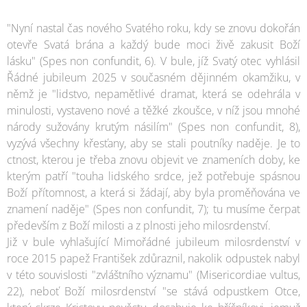
"Nyní nastal čas nového Svatého roku, kdy se znovu dokořán
otevře Svatá brána a každý bude moci živě zakusit Boží
lásku" (Spes non confundit, 6). V bule, jíž Svatý otec vyhlásil
Řádné jubileum 2025 v současném dějinném okamžiku, v
němž je "lidstvo, nepamětlivé dramat, která se odehrála v
minulosti, vystaveno nové a těžké zkoušce, v níž jsou mnohé
národy sužovány krutým násilím" (Spes non confundit, 8),
vyzývá všechny křesťany, aby se stali poutníky naděje. Je to
ctnost, kterou je třeba znovu objevit ve znameních doby, ke
kterým patří "touha lidského srdce, jež potřebuje spásnou
Boží přítomnost, a která si žádají, aby byla proměňována ve
znamení naděje" (Spes non confundit, 7); tu musíme čerpat
především z Boží milosti a z plnosti jeho milosrdenství.
Již v bule vyhlašující Mimořádné jubileum milosrdenství v
roce 2015 papež František zdůraznil, nakolik odpustek nabyl
v této souvislosti "zvláštního významu" (Misericordiae vultus,
22), neboť Boží milosrdenství "se stává odpustkem Otce,