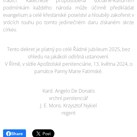
tradici. Katecheze přizpůsobená sociálně-kulturním
podmínkám každého národa může účinně předkládat
evangelium a celé křesťanské poselství a hlouběji zakořenit v
srdcích touhu po tomto jedinečném daru získaném skrze
církev.
Tento dekret je platný po celé Řádné jubileum 2025, bez
ohledu na jakákoli odlišná ustanovení.
V Římě, v sídle Apoštolské penitenciárie, 13. května 2024, o
památce Panny Marie Fatimské.
Kard. Angelo De Donatis
vrchní penitenciář
J. E. Mons. Krzysztof Nykiel
regent
Share