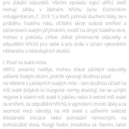
pro získání odpustků. Všichni opravdu kající věřící, kteří
nemají zálibu v žádném hříchu (srov. Enchiridion
indulgentiarum, č. 20 § 1) a kteří, pohnuti duchem lásky, se v
průběhu Svatého roku, očištěni skrze svátost smíření a
občerstveni svatým přijímáním, modlí na úmysl Svatého otce,
mohou z pokladu církve získat plnomocné odpustky a
odpuštění hříchů pro sebe a pro duše v očistci vykonáním
některého z následujících skutků:
I. Poutí na svatá místa
Věřící, poutníci naděje, mohou získat jubilejní odpustky
udílené Svatým otcem, jestliže vykonají zbožnou pouť:
na některé z jubilejních svatých míst – tam zbožnou účastí na
mši svaté (kdykoli to liturgické normy dovolují, lze se uchýlit
nejprve k vlastní mši svaté k jubileu nebo k votivní mši svaté
za smíření, za odpuštění hříchů, k vyprošení ctnosti lásky a za
svornost mezi národy), na mši svaté s udílením svátostí
křesťanské iniciace nebo pomazání nemocných, na
bohoslužbě slova, liturgii hodin (modlitba se čtením, ranní