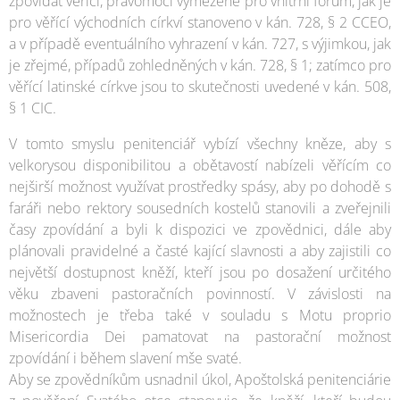
zpovídat věřící, pravomoci vymezené pro vnitřní fórum, jak je
pro věřící východních církví stanoveno v kán. 728, § 2 CCEO,
a v případě eventuálního vyhrazení v kán. 727, s výjimkou, jak
je zřejmé, případů zohledněných v kán. 728, § 1; zatímco pro
věřící latinské církve jsou to skutečnosti uvedené v kán. 508,
§ 1 CIC.
V tomto smyslu penitenciář vybízí všechny kněze, aby s
velkorysou disponibilitou a obětavostí nabízeli věřícím co
nejširší možnost využívat prostředky spásy, aby po dohodě s
faráři nebo rektory sousedních kostelů stanovili a zveřejnili
časy zpovídání a byli k dispozici ve zpovědnici, dále aby
plánovali pravidelné a časté kající slavnosti a aby zajistili co
největší dostupnost kněží, kteří jsou po dosažení určitého
věku zbaveni pastoračních povinností. V závislosti na
možnostech je třeba také v souladu s Motu proprio
Misericordia Dei pamatovat na pastorační možnost
zpovídání i během slavení mše svaté.
Aby se zpovědníkům usnadnil úkol, Apoštolská penitenciárie