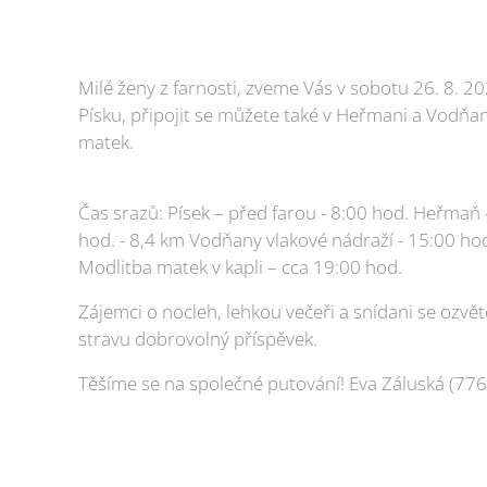
Milé ženy z farnosti, zveme Vás v sobotu 26. 8. 20
Písku, připojit se můžete také v Heřmani a Vodňa
matek.
Čas srazů: Písek – před farou - 8:00 hod. Heřmaň –
hod. - 8,4 km Vodňany vlakové nádraží - 15:00 ho
Modlitba matek v kapli – cca 19:00 hod.
Zájemci o nocleh, lehkou večeři a snídani se ozvě
stravu dobrovolný příspěvek.
Těšíme se na společné putování! Eva Záluská (77