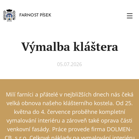
FARNOST PÍSEK
Výmalba kláštera
05.07.2026
Milí farníci a přátelé v nejbližších dnech nás čeká
velká obnova našeho klášterního kostela. Od 25.
května do 4. července proběhne kompletní
vymalování interiéru a zároveň také oprava části
venkovní fasády. Práce provede firma DOLMEN-
CB, s.r.o. Celkové náklady na vymalování interiéru