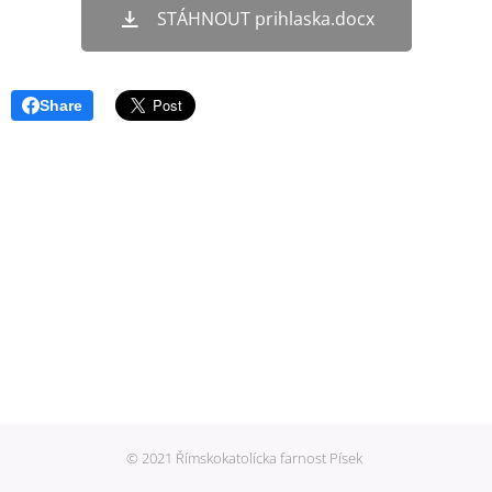
STÁHNOUT prihlaska.docx
Share
© 2021 Římskokatolícka farnost Písek